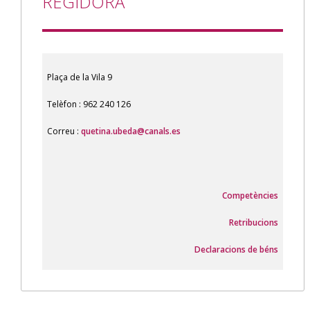
REGIDORA
Plaça de la Vila 9
Telèfon : 962 240 126
Correu :
quetina.ubeda@canals.es
Competències
Retribucions
Declaracions de béns