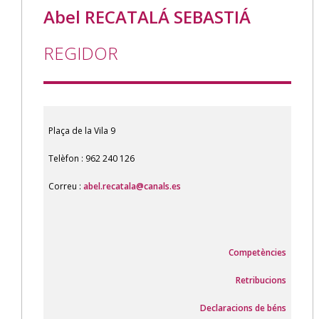
Abel RECATALÁ SEBASTIÁ
REGIDOR
Plaça de la Vila 9
Telèfon : 962 240 126
Correu :
abel.recatala@canals.es
Competències
Retribucions
Declaracions de béns