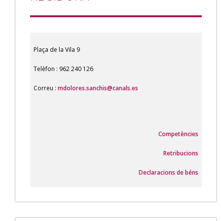
Plaça de la Vila 9
Telèfon : 962 240 126
Correu :
mdolores.sanchis@canals.es
Competències
Retribucions
Declaracions de béns