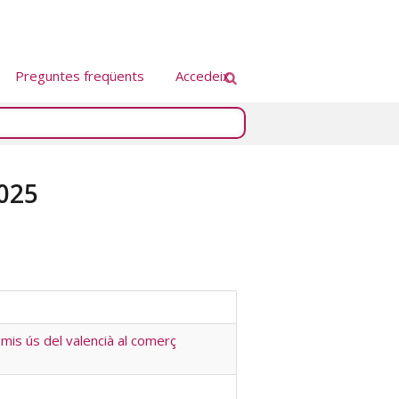
Preguntes freqüents
Accedeix
025
emis ús del valencià al comerç