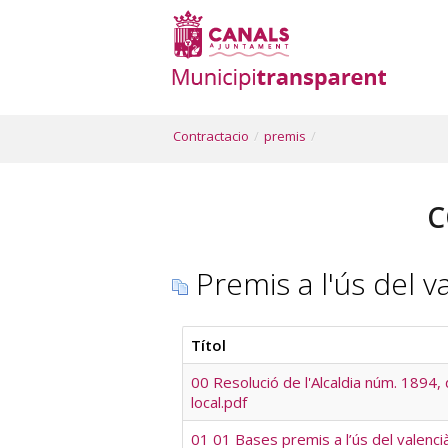
Contractacio
/
premis
/
C
Premis a l'ús del v
Títol
00 Resolució de l'Alcaldia núm. 1894,
local.pdf
01 01 Bases premis a l’ús del valenci