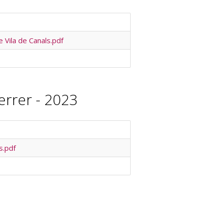
e Vila de Canals.pdf
errer - 2023
s.pdf