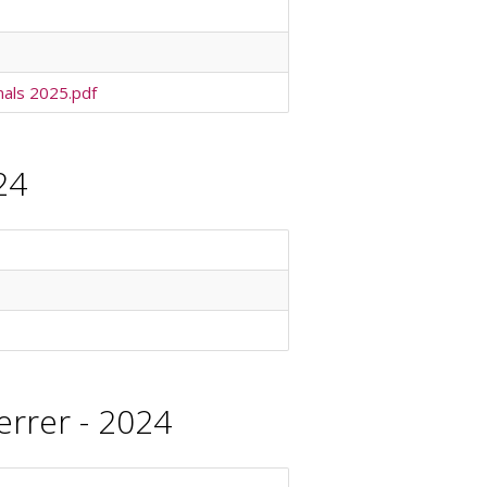
nals 2025.pdf
24
errer - 2024