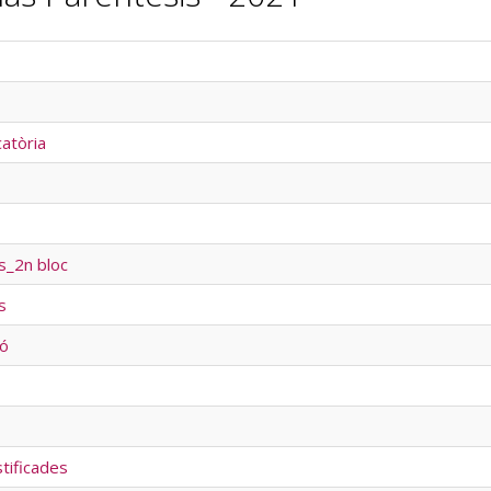
atòria
s_2n bloc
s
ió
tificades