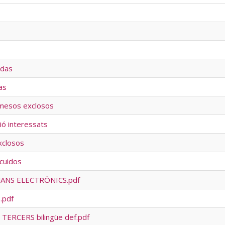
udas
as
admesos exclosos
ó interessats
exclosos
xcuidos
JANS ELECTRÒNICS.pdf
.pdf
ERCERS bilingüe def.pdf