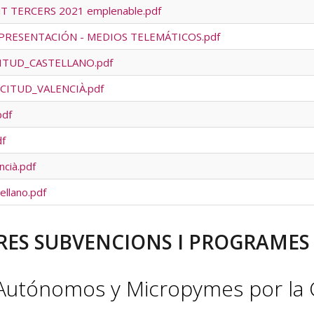
T TERCERS 2021 emplenable.pdf
PRESENTACIÓN - MEDIOS TELEMÁTICOS.pdf
ICITUD_CASTELLANO.pdf
LICITUD_VALENCIÀ.pdf
pdf
df
cià.pdf
llano.pdf
RES SUBVENCIONS I PROGRAMES 
 Autónomos y Micropymes por la 