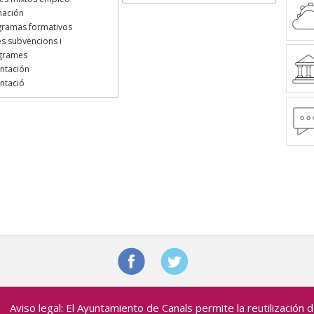
mación
gramas formativos
es subvencions i
grames
ntación
ntació
Aviso legal: El Ayuntamiento de Canals permite la reutilización